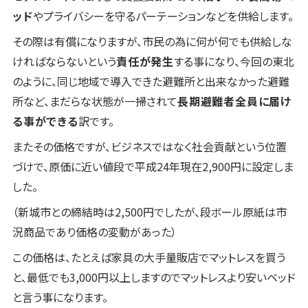
ッド
やプライバシーを守るパーテーションなどを供給します。
その際は有償になりますが、市民の為に何が何でも供給しな
ければならないという
責任が発生
する事になり、今回の東北
のように、同じ地域で導入できた避難所と出来なかった避難
所など、まだらな状態が一掃されて
長期避難者全員に届け
る事ができる
訳です。
またその価格ですが、ビジネスではなく社会貢献という位置
づけで、原価に近い値段で平成24年現在2,900円に設定しま
した。
（新城市との締結時は2,500円でしたが、段ボール原紙は市
況商品であり価格の変動があった）
この価格は、たとえば家具の大手量販店でマットレスを買う
と、最低でも3,000円以上しますのでマットレスより安いベッド
と言う事になります。