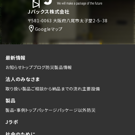
Jパックス株式会社
〒581-0063 大阪府八尾市太子堂2-5-38
Googleマップ
最新情報
お知らせトップ
ブログ
防災
製品情報
法人のみなさま
取り扱い製品
ご相談から納品までの流れ
主要設備
製品
製品・事例トップ
パッケージ
パッケージ以外
防災
Jラボ
社会のために