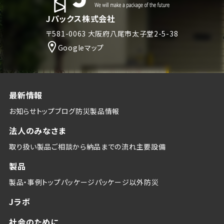
Jパックス株式会社
〒581-0063 大阪府八尾市太子堂2-5-38
Googleマップ
最新情報
お知らせトップ
ブログ
防災
製品情報
法人のみなさま
取り扱い製品
ご相談から納品までの流れ
主要設備
製品
製品・事例トップ
パッケージ
パッケージ以外
防災
Jラボ
社会のために